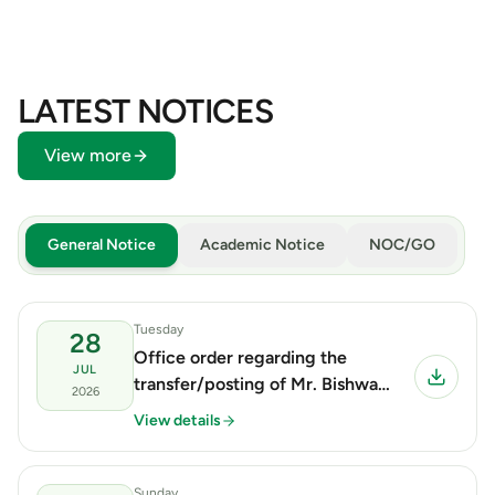
LATEST NOTICES
View more
General Notice
Academic Notice
NOC/GO
Tuesday
28
Office order regarding the
JUL
transfer/posting of Mr. Bishwa
2026
Kalyan Chakma, Section Officer,
View details
THM Department.
Sunday