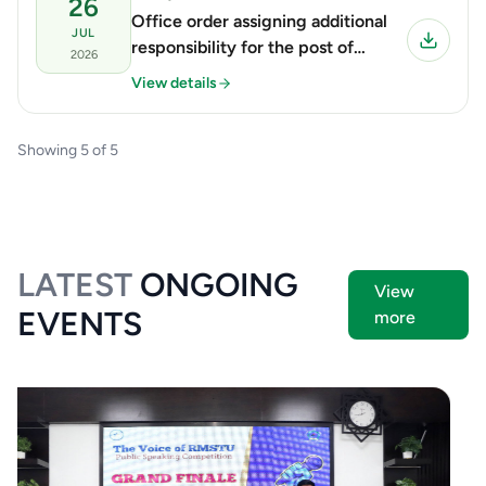
26
Office order assigning additional
JUL
responsibility for the post of
2026
'Administrator' in the Transport
View details
Department.
Showing
5
of
5
LATEST
ONGOING
View
EVENTS
more
Event
9 Feb 2026
রাবিপ্রবি’তে Hult Prize এর ফাইনাল প্রতিযোগিতা অনুষ্ঠিত