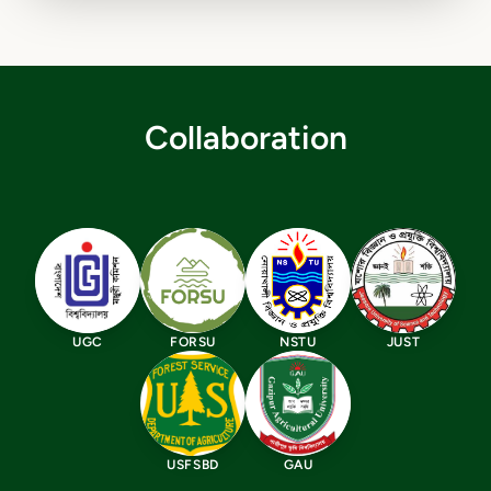
Collaboration
UGC
FORSU
NSTU
JUST
USFSBD
GAU