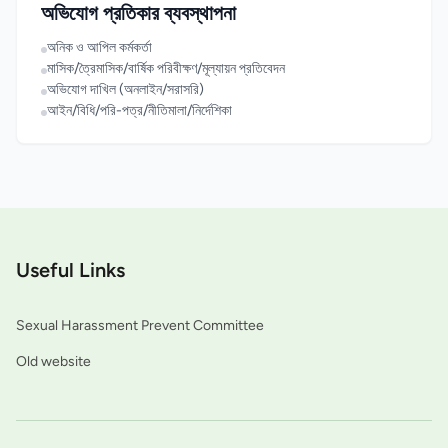
অভিযোগ প্রতিকার ব্যবস্থাপনা
অনিক ও আপিল কর্মকর্তা
মাসিক/ত্রৈমাসিক/বার্ষিক পরিবীক্ষণ/মূল্যায়ন প্রতিবেদন
অভিযোগ দাখিল (অনলাইন/সরাসরি)
আইন/বিধি/পরি-পত্র/নীতিমালা/নির্দেশিকা
Useful Links
Sexual Harassment Prevent Committee
Old website