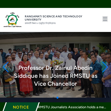
RANGAMATI SCIENCE AND TECHNOLOGY
UNIVERSITY
রাঙ্গামাটি বিজ্ঞান ও প্রযুক্তি বিশ্ববিদ্যালয়
Rangamati Science and Technology University (RMSTU)
Inauguration of the Masters
Professor Dr. Zainul Abedin
Course of the Department of
Siddique has Joined RMSTU as
Forestry and Environmental
Vice Chancellor
Science at RMSTU
NOTICE
রাবিপ্রবি ও মালয়েশিয়ার ‘ইউএমটি’ এর মধ্যে অভিপ্রায় পত্র (Letter of Intent) স্বাক্ষর