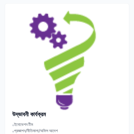
উদ্ভাবনী কার্যক্রম
ইনোভেশন টীম
প্রজ্ঞাপন/নীতিমালা/অফিস আদেশ