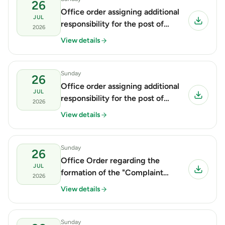
26
Office order assigning additional
JUL
responsibility for the post of
2026
'Director' in the ICT Cell.
View details
Sunday
26
Office order assigning additional
JUL
responsibility for the post of
2026
'Provost' for female student
View details
Sunday
26
Office Order regarding the
JUL
formation of the "Complaint
2026
Committee" at RMSTU
View details
Sunday